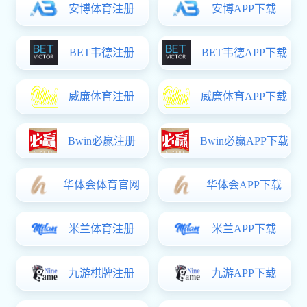
2026-08-02
学威尼斯注册送38官方平台召开一流创新团队建设启
动工作会
2026-08-04
农业生物育种重大项目 “元生爱特” 奶绵羊新品种观
摩展示会举办
查看更多
媒
体
我威尼斯注册送38官方平台
我国科研团队发现植物根系存在“避腐性”
集装箱里种菜，AI算法当“保姆”？这群大学生在杨凌，
找到了“新质生产力”的答案
从产业一线出发：一堂行走的现代农业“就业课”
威尼斯注册送200寻林?川蜀拓岗——林威尼斯注册送38
官方平台赴成都开展就业实践探访